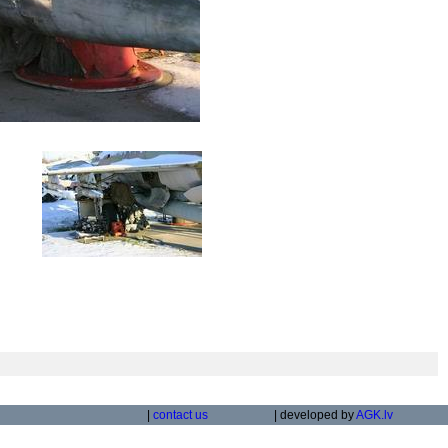
|
contact us
| developed by
AGK.lv