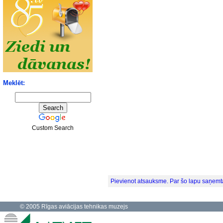
Meklēt:
Custom Search
Pievienot atsauksme. Par šo lapu saņemt
© 2005 Rīgas aviācijas tehnikas muzejs