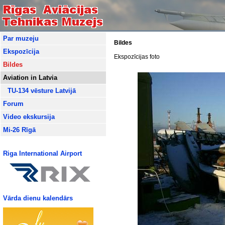
Par muzeju
Bildes
Ekspozīcija
Ekspozīcijas foto
Bildes
Aviation in Latvia
TU-134 vēsture Latvijā
Forum
Video ekskursija
Mi-26 Rīgā
Riga International Airport
Vārda dienu kalendārs