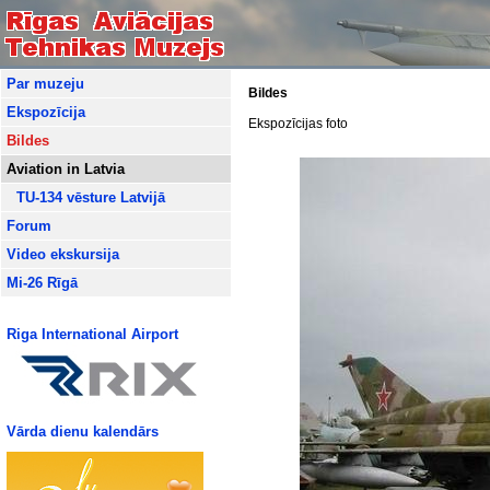
Par muzeju
Bildes
Ekspozīcija
Ekspozīcijas foto
Bildes
Aviation in Latvia
TU-134 vēsture Latvijā
Forum
Video ekskursija
Mi-26 Rīgā
Riga International Airport
Vārda dienu kalendārs