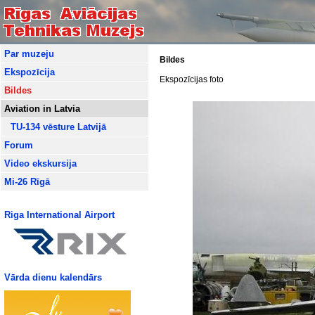
Par muzeju
Bildes
Ekspozīcija
Ekspozīcijas foto
Bildes
Aviation in Latvia
TU-134 vēsture Latvijā
Forum
Video ekskursija
Mi-26 Rīgā
Riga International Airport
Vārda dienu kalendārs