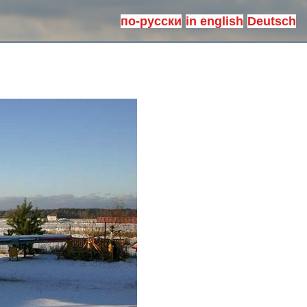
по-русски
in english
Deutsch