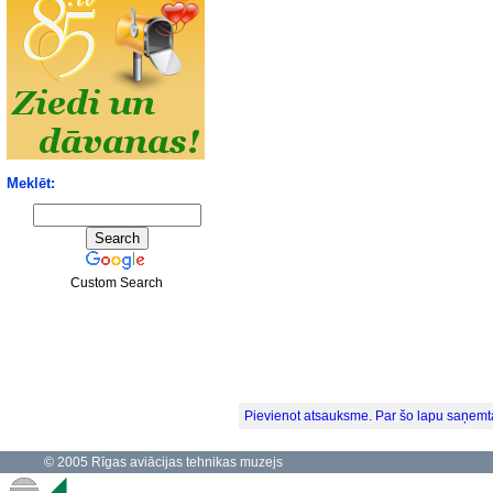
Meklēt:
Custom Search
Pievienot atsauksme. Par šo lapu saņemt
© 2005 Rīgas aviācijas tehnikas muzejs