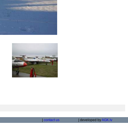
|
contact us
| developed by
AGK.lv