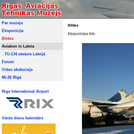
Par muzeju
Bildes
Ekspozīcija
Ekspozīcijas foto
Bildes
Aviation in Latvia
TU-134 vēsture Latvijā
Forum
Video ekskursija
Mi-26 Rīgā
Riga International Airport
Vārda dienu kalendārs